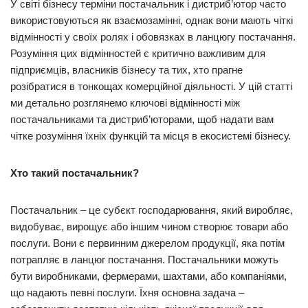
У світі бізнесу терміни постачальник і дистриб’ютор часто
використовуються як взаємозамінні, однак вони мають чіткі
відмінності у своїх ролях і обовязках в ланцюгу постачання.
Розуміння цих відмінностей є критично важливим для
підприємців, власників бізнесу та тих, хто прагне
розібратися в тонкощах комерційної діяльності. У цій статті
ми детально розглянемо ключові відмінності між
постачальниками та дистриб’юторами, щоб надати вам
чітке розуміння їхніх функцій та місця в екосистемі бізнесу.
Хто такий постачальник?
Постачальник – це субєкт господарювання, який виробляє,
видобуває, вирощує або іншим чином створює товари або
послуги. Вони є первинним джерелом продукції, яка потім
потрапляє в ланцюг постачання. Постачальники можуть
бути виробниками, фермерами, шахтами, або компаніями,
що надають певні послуги. Їхня основна задача –