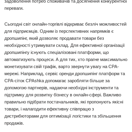
задоволення потреб споживачів та досягнення конкурентної
переваги.
Сьогодні світ онлайн-торгівлі відкриває безліч можливостей
для підприємців. Одним із перспективних напрямків є
дропшипінг, який дозволяє продавати товари без
необхідності утримувати склад. Для ефективної організації
дропшипінгу існують спеціалізовані платформи, що
автоматизують процеси. А для тих, хто прагне максимально
монетизувати свій трафік, варто звернути увагу на CPA-
мережі. Наприклад, сервіс оренди дропшипінг платформ та
CPA-сіток CPAshka допомагає заробляти більше за
допомогою партнерів, надаючи необхідні інструменти та
підтримку для розвитку бізнесу в онлайн-сфері. Важливо
правильно підібрати постачальників, які пропонують якісні
товари, і налагодити ефективну співпрацю з
дистрибюторами для оптимізації логістики та збільшення
продажів.