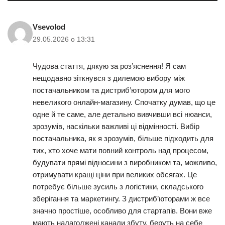
Vsevolod
29.05.2026 о 13:31
Чудова стаття, дякую за роз’яснення! Я сам
нещодавно зіткнувся з дилемою вибору між
постачальником та дистриб’ютором для мого
невеликого онлайн-магазину. Спочатку думав, що це
одне й те саме, але детально вивчивши всі нюанси,
зрозумів, наскільки важливі ці відмінності. Вибір
постачальника, як я зрозумів, більше підходить для
тих, хто хоче мати повний контроль над процесом,
будувати прямі відносини з виробником та, можливо,
отримувати кращі ціни при великих обсягах. Це
потребує більше зусиль з логістики, складського
зберігання та маркетингу. З дистриб’юторами ж все
значно простіше, особливо для стартапів. Вони вже
мають налагоджені канали збуту, беруть на себе