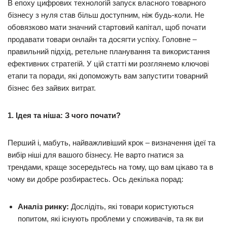
В епоху цифрових технологій запуск власного товарного
бізнесу з нуля став більш доступним, ніж будь-коли. Не
обовязково мати значний стартовий капітал, щоб почати
продавати товари онлайн та досягти успіху. Головне –
правильний підхід, ретельне планування та використання
ефективних стратегій. У цій статті ми розглянемо ключові
етапи та поради, які допоможуть вам запустити товарний
бізнес без зайвих витрат.
1. Ідея та ніша: З чого почати?
Перший і, мабуть, найважливіший крок – визначення ідеї та
вибір ніші для вашого бізнесу. Не варто гнатися за
трендами, краще зосередьтесь на тому, що вам цікаво та в
чому ви добре розбираєтесь. Ось декілька порад:
Аналіз ринку:
Дослідіть, які товари користуються
попитом, які існують проблеми у споживачів, та як ви