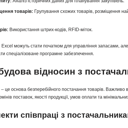
питу:
Аналіз історичних даних для планування закупівель.
щення товарів:
Групування схожих товарів, розміщення най
рів:
Використання штрих-кодів, RFID-міток.
 в Excel можуть стати початком для управління запасами, а
ати спеціалізоване програмне забезпечення.
обудова відносин з постача
 – це основа безперебійного постачання товарів. Важливо в
інів поставок, якості продукції, умов оплати та мінімальни
екти співпраці з постачальника