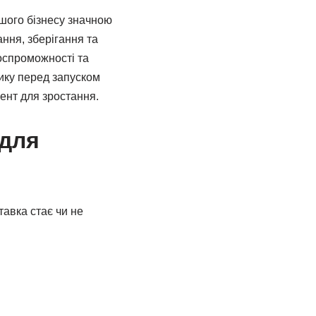
шого бізнесу значною
ння, зберігання та
оспроможності та
тику перед запуском
ент для зростання.
 для
тавка стає чи не