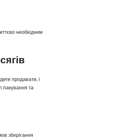
життєво необхідним
сягів
удете продавати, і
ип пакування та
мов зберігання