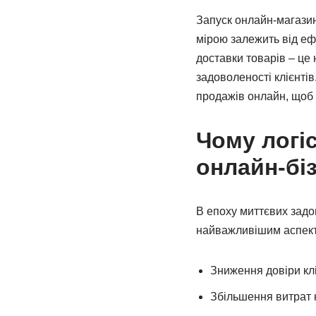
Запуск онлайн-магазин
мірою залежить від еф
доставки товарів – це
задоволеності клієнтів
продажів онлайн, щоб
Чому логі
онлайн-бі
В епоху миттєвих задов
найважливішим аспекто
Зниження довіри кліє
Збільшення витрат 