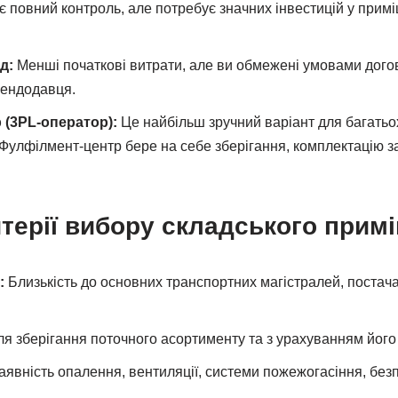
 повний контроль, але потребує значних інвестицій у прим
д:
Менші початкові витрати, але ви обмежені умовами дого
рендодавця.
(3PL-оператор):
Це найбільш зручний варіант для багатьох
 Фулфілмент-центр бере на себе зберігання, комплектацію 
терії вибору складського прим
:
Близькість до основних транспортних магістралей, постача
я зберігання поточного асортименту та з урахуванням йог
явність опалення, вентиляції, системи пожежогасіння, безп