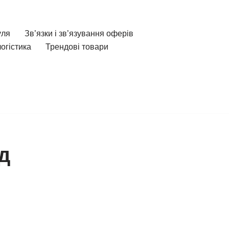
уля
Зв’язки і зв’язування оферів
огістика
Трендові товари
д