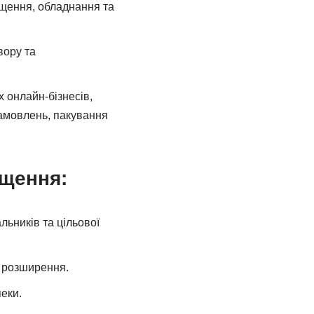
іщення, обладнання та
вору та
 онлайн-бізнесів,
замовлень, пакування
іщення:
льників та цільової
о розширення.
еки.