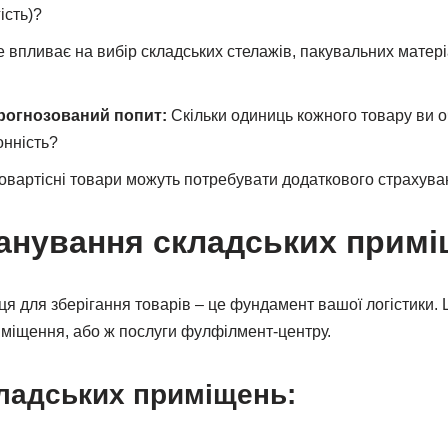
ість)?
 впливає на вибір складських стелажів, пакувальних матері
рогнозований попит:
Скільки одиниць кожного товару ви о
онність?
вартісні товари можуть потребувати додаткового страхуван
ланування складських прим
ця для зберігання товарів – це фундамент вашої логістики.
міщення, або ж послуги фулфілмент-центру.
кладських приміщень: