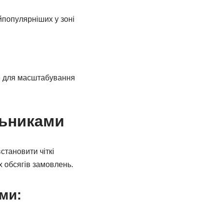
популярніших у зоні
ле для масштабування
льниками
становити чіткі
х обсягів замовлень.
ми: