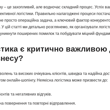
у – це захопливий, але водночас складний процес. Успіх ва
ективної логістики. Правильно налагоджені процеси постача
 не просто операційна задача, а ключовий фактор конкурент
. У цій статті ми детально розглянемо, як організувати логіс
 уникнути поширених помилок та побудувати міцний фундам
стика є критично важливою
знесу?
олень та високих очікувань клієнтів, швидка та надійна дос
м онлайн-шопінгу. Неякісна логістика може призвести до:
нтів та негативних відгуків.
на повернення та повторні відправлення.