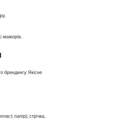
ру.
с-мажорів.
я
о брендингу. Якісне
ласт, папір), стрічка,