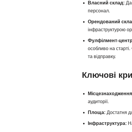
Власний склад:
Дає
персонал.
Орендований скла
інфраструктурою о
Фулфілмент-центр 
особливо на старті.
та відправку.
Ключові кри
Місцезнаходження
аудиторії.
Площа:
Достатня дл
Інфраструктура:
На