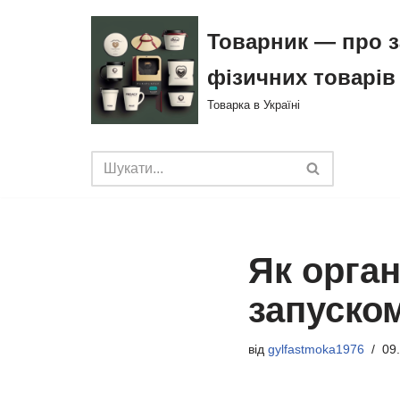
Товарник — про з
Перейти
фізичних товарів
до
вмісту
Товарка в Україні
Як орган
запуско
від
gylfastmoka1976
09