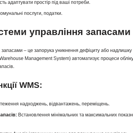
ть адаптувати простір під ваші потреби.
омунальні послуги, податки.
истеми управління запасами
 запасами – це запорука уникнення дефіциту або надлишку 
Warehouse Management System) автоматизує процеси обліку
апасів.
нкції WMS:
теження надходжень, відвантажень, переміщень.
апасів:
Встановлення мінімальних та максимальних показни