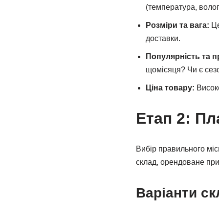
(температура, волог
Розміри та вага:
Це
доставки.
Популярність та п
щомісяця? Чи є сез
Ціна товару:
Високо
Етап 2: П
Вибір правильного міс
склад, орендоване при
Варіанти с