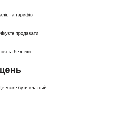
алів та тарифів
чікуєте продавати
ня та безпеки.
іщень
 Це може бути власний