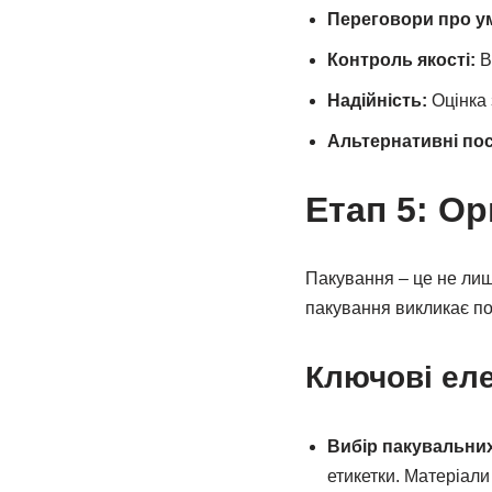
Переговори про у
Контроль якості:
В
Надійність:
Оцінка 
Альтернативні по
Етап 5: Ор
Пакування – це не лиш
пакування викликає по
Ключові ел
Вибір пакувальних
етикетки. Матеріали