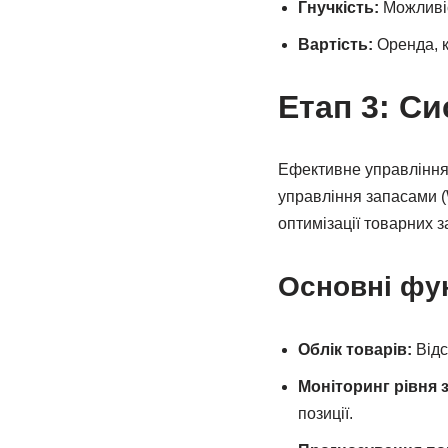
Гнучкість:
Можливіс
Вартість:
Оренда, к
Етап 3: С
Ефективне управління
управління запасами (
оптимізації товарних з
Основні фу
Облік товарів:
Відс
Моніторинг рівня з
позиції.