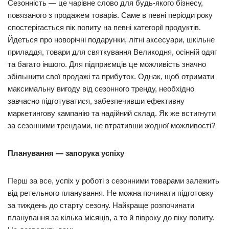
Сезонність — це чарівне слово для будь-якого бізнесу,
повязаного з продажем товарів. Саме в певні періоди року
спостерігається пік попиту на певні категорії продуктів.
Йдеться про новорічні подарунки, літні аксесуари, шкільне
приладдя, товари для святкування Великодня, осінній одяг
та багато іншого. Для підприємців це можливість значно
збільшити свої продажі та прибуток. Однак, щоб отримати
максимальну вигоду від сезонного тренду, необхідно
завчасно підготуватися, забезпечивши ефективну
маркетингову кампанію та надійний склад. Як же встигнути
за сезонними трендами, не втративши жодної можливості?
Планування — запорука успіху
Перш за все, успіх у роботі з сезонними товарами залежить
від ретельного планування. Не можна починати підготовку
за тиждень до старту сезону. Найкраще розпочинати
планування за кілька місяців, а то й півроку до піку попиту.