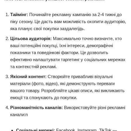
Таймінг:
Починайте рекламну кампанію за 2-4 тижні до
піку сезону. Це дасть вам можливість охопити аудиторію,
яка планує свої покупки заздалегідь.
Цільова аудиторія:
Максимально точно визначте, хто
ваші потенційні покупці, їхні інтереси, демографічні
показники та поведінкові фактори. Це дозволить
ефективно налаштувати таргетинг у соціальних мережах
та контекстній рекламі.
Якісний контент:
Створюйте привабливі візуальні
матеріали (фото, відео), які демонструють переваги
вашого товару. Розробляйте цікаві описи, які викликають
емоції та спонукають до покупки.
Різноманітність каналів:
Використовуйте різні рекламні
канали:n
Соціальні мережі:
Facebook, Instagram, TikTok —