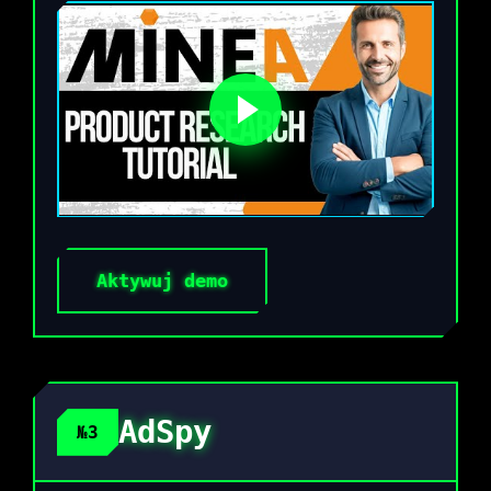
Aktywuj demo
AdSpy
№3