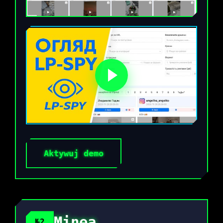
Aktywuj demo
Minea
№2