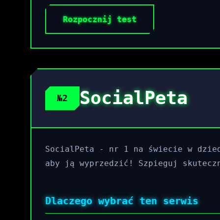
Rozpocznij test
SocialPeta
№2
SocialPeta - nr 1 na świecie w dzie
aby ją wyprzedzić! Szpieguj skutecz
Dlaczego wybrać ten serwis