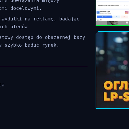
yte powiązania między
ami docelowymi.
 wydatki na reklamę, badając
ich błędów.
stowy dostęp do obszernej bazy
y szybko badać rynek.
ta