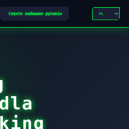
Często zadawane pytania
g
dla
king