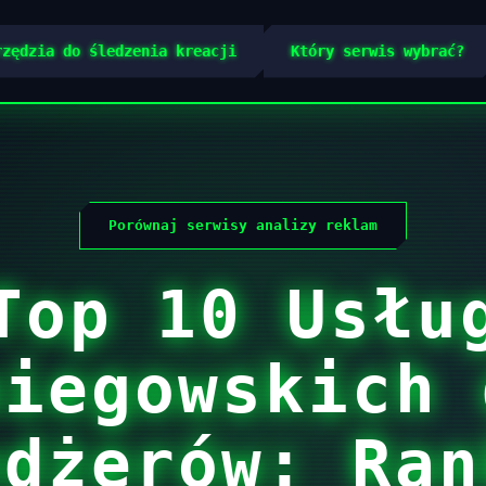
rzędzia do śledzenia kreacji
Który serwis wybrać?
Porównaj serwisy analizy reklam
Top 10 Usłu
piegowskich 
edżerów: Ran