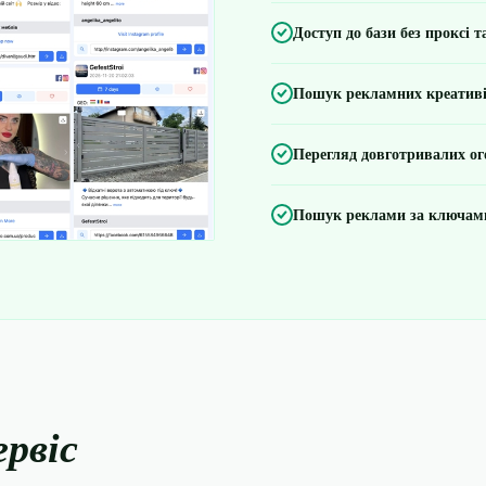
Доступ до бази без проксі 
Пошук рекламних креативів
Перегляд довготривалих ог
Пошук реклами за ключами
ервіс