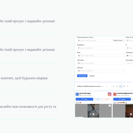
е їхній прогрес і надавайте детальні
е їхній прогрес і надавайте детальні
 контенті, щоб будувати міцніші
являйте нові можливості для росту та