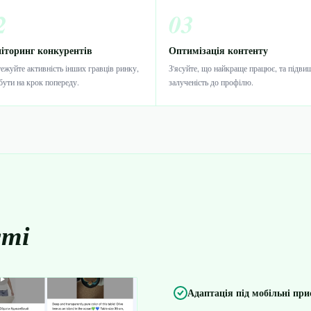
2
03
іторинг конкурентів
Оптимізація контенту
тежуйте активність інших гравців ринку,
З'ясуйте, що найкраще працює, та підви
бути на крок попереду.
залученість до профілю.
сті
Адаптація під мобільні при