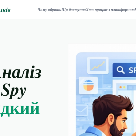
иків
Чому обрати
Що доступно
Хто працює з платформою
Аналіз
 Spy
дкий