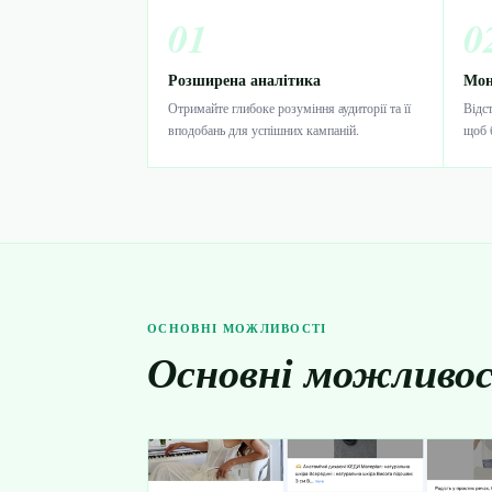
01
0
Розширена аналітика
Мон
Отримайте глибоке розуміння аудиторії та її
Відс
вподобань для успішних кампаній.
щоб 
ОСНОВНІ МОЖЛИВОСТІ
Основні можливо