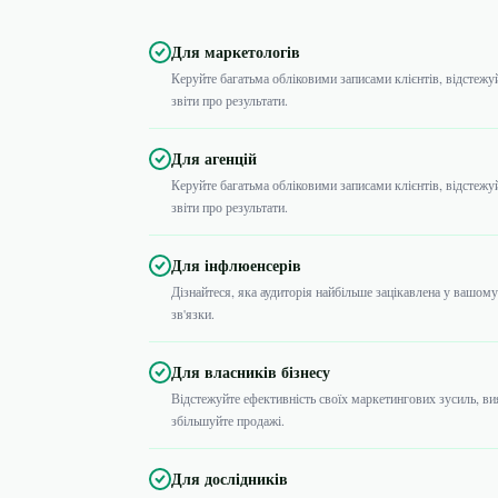
Для маркетологів
Керуйте багатьма обліковими записами клієнтів, відстежуйт
звіти про результати.
Для агенцій
Керуйте багатьма обліковими записами клієнтів, відстежуйт
звіти про результати.
Для інфлюенсерів
Дізнайтеся, яка аудиторія найбільше зацікавлена у вашому
зв'язки.
Для власників бізнесу
Відстежуйте ефективність своїх маркетингових зусиль, ви
збільшуйте продажі.
Для дослідників