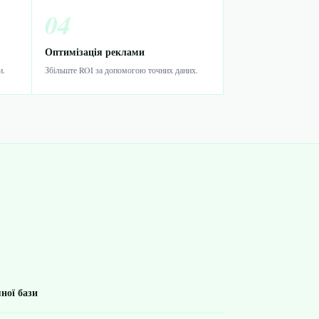
04
Оптимізація реклами
и.
Збільште ROI за допомогою точних даних.
ної бази