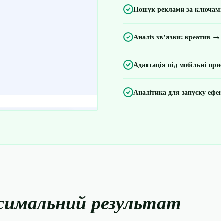
Пошук реклами за ключами
Аналіз зв’язки: креатив →
Адаптація під мобільні при
Аналітика для запуску ефе
симальний результат