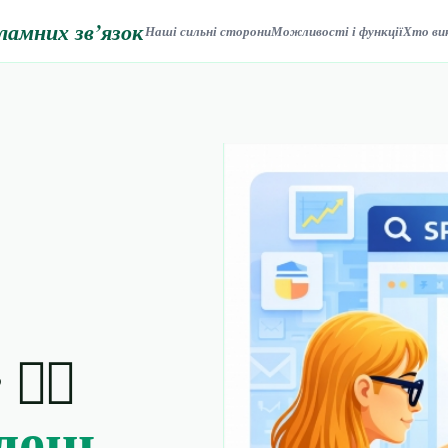
ламних зв’язок
Наші сильні сторони
Можливості і функції
Хто ви
️‍♀️
 день