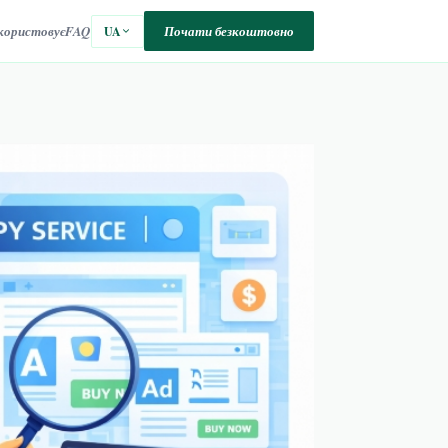
користовує
FAQ
Почати безкоштовно
UA