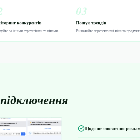
2
03
іторинг конкурентів
Пошук трендів
уйте за їхніми стратегіями та цінами.
Виявляйте перспективні ніші та продукт
 підключення
Щоденне оновлення реклам