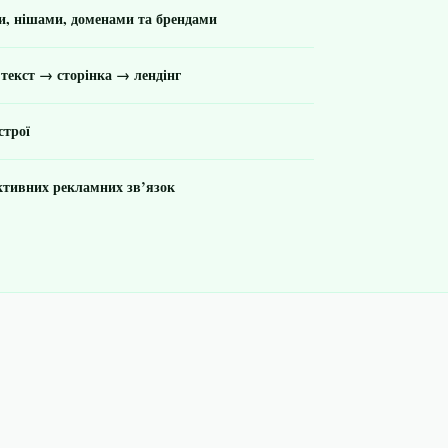
, нішами, доменами та брендами
 текст → сторінка → лендінг
строї
ктивних рекламних зв’язок