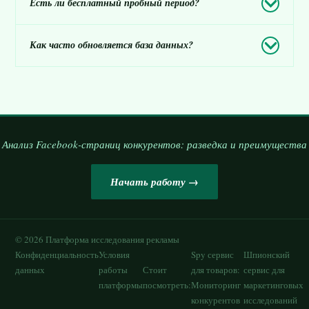
Есть ли бесплатный пробный период?
Как часто обновляется база данных?
Анализ Facebook-страниц конкурентов: разведка и преимущества
Начать работу →
©
2026
Платформа исследования рекламы
Конфиденциальность
Условия
Spy сервис
Шпионский
данных
работы
Стоит
для товаров:
сервис для
платформы
посмотреть:
Мониторинг
маркетинговых
конкурентов
исследований