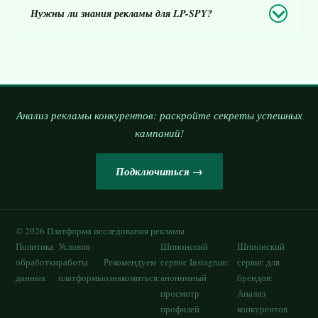
Нужны ли знания рекламы для LP-SPY?
Анализ рекламы конкурентов: раскройте секреты успешных
кампаний!
Подключиться →
©
2026
Платформа исследования рекламы
Политика
Условия
Шпионский
Шпионский
обработки
работы
Рекомендуем
сервис Instagram:
сервис для
данных
платформы
ознакомиться:
анонимный
брендов:
просмотр
Анализ
профилей
конкурентов