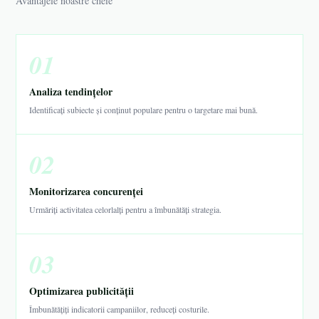
Avantajele noastre cheie
01
Analiza tendințelor
Identificați subiecte și conținut populare pentru o targetare mai bună.
02
Monitorizarea concurenței
Urmăriți activitatea celorlalți pentru a îmbunătăți strategia.
03
Optimizarea publicității
Îmbunătățiți indicatorii campaniilor, reduceți costurile.