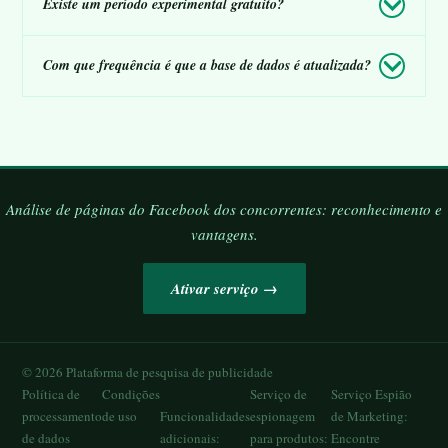
Existe um período experimental gratuito?
Com que frequência é que a base de dados é atualizada?
Análise de páginas do Facebook dos concorrentes: reconhecimento e
vantagens.
Ativar serviço →
©
2026
Plataforma de pesquisa de publicidade
Política de
Condições
Serviço de
Serviço Espião
processamento
de uso
Funcionalidades
espionagem
de Marketing:
de dados
adicionais:
para produtos:
Encontre