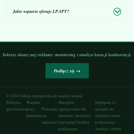
Jakie wsparcie oferuje LP-SPY?
Sekrety skutecznej reklamy: monitoring i analiza kreacji konkurencji.
Podłącz się →
©
2026
Usługa szpiegowska do analizy kreacji
Polityka
Warunki
Narzędzie
Najlepsze 12
prywatności
pracy
Polecamy
szpiegowskie dla
narzędzi do
platformy
się
arbitrażu: Analizuj i
śledzenia ruchu
zapoznać:
zwyciężaj! Szybkie
konkurencji:
podłączenie
Analiza i wybór.