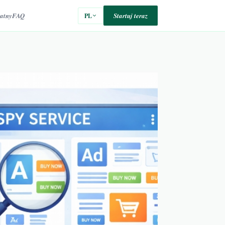
atny
FAQ
Startuj teraz
PL