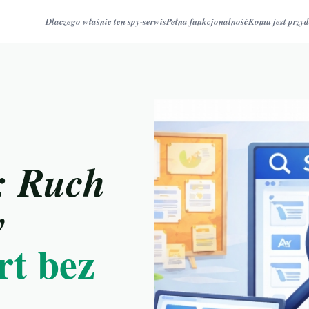
Dlaczego właśnie ten spy-serwis
Pełna funkcjonalność
Komu jest przyd
: Ruch
w
rt bez