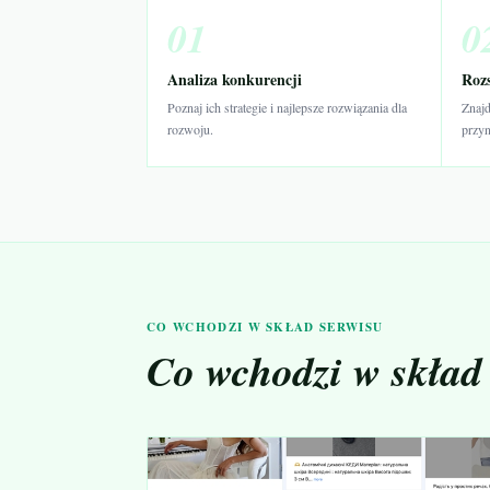
01
0
Analiza konkurencji
Rozs
Poznaj ich strategie i najlepsze rozwiązania dla
Znajd
rozwoju.
przyn
CO WCHODZI W SKŁAD SERWISU
Co wchodzi w skład