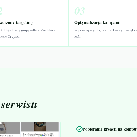
2
03
zerzony targeting
Optymalizacja kampanii
ź dokładnie tę grupę odbiorców, która
Poprawiaj wyniki, obniżaj koszty i zwiększ
iesie Ci zysk.
ROI.
 serwisu
Pobieranie kreacji na komput