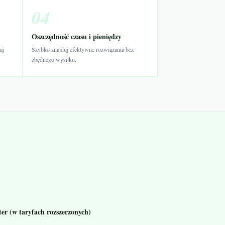
04
Oszczędność czasu i pieniędzy
aj
Szybko znajduj efektywne rozwiązania bez
zbędnego wysiłku.
er (w taryfach rozszerzonych)