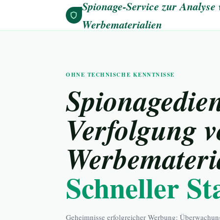
Spionage-Service zur Analyse 
Werbematerialien
OHNE TECHNISCHE KENNTNISSE
Spionagedien
Verfolgung 
Werbemateri
Schneller St
Geheimnisse erfolgreicher Werbung: Überwachun