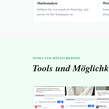
Marktanalyse
Wett
Erfahren Sie, was gerade im Trend liegt, und
Seien
passen Sie Ihre Kampagnen an.
erfol
TOOLS UND MÖGLICHKEITEN
Tools und Möglichk