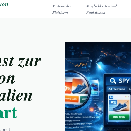
von
Vorteile der
Möglichkeiten und
Plattform
Funktionen
st zur
von
alien
art
g und