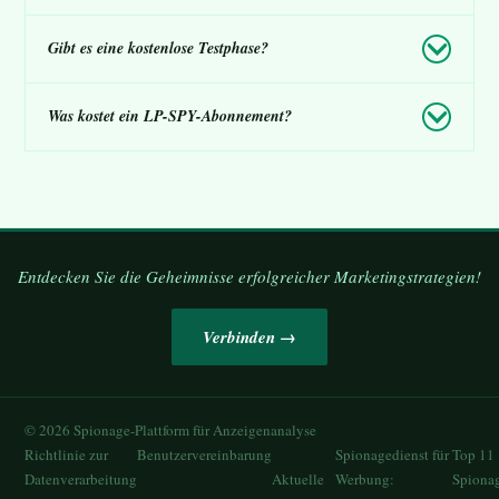
Gibt es eine kostenlose Testphase?
Was kostet ein LP-SPY-Abonnement?
Entdecken Sie die Geheimnisse erfolgreicher Marketingstrategien!
Verbinden →
©
2026
Spionage-Plattform für Anzeigenanalyse
Richtlinie zur
Benutzervereinbarung
Spionagedienst für
Top 11
Datenverarbeitung
Aktuelle
Werbung:
Spiona