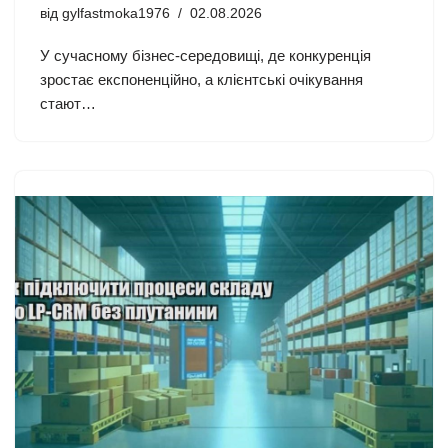
від
gylfastmoka1976
02.08.2026
У сучасному бізнес-середовищі, де конкуренція
зростає експоненційно, а клієнтські очікування
стают…