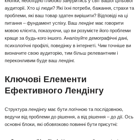
кнопки, необхідно глибоко зануритись у світ вашої цільової
аудиторії. Хто ці люди? Які їхні потреби, бажання, страхи та
проблеми, які ваш товар здатен вирішити? Відповіді на ці
питання – фундамент успіху. Ваш лендінг має говорити
мовою клієнта, показуючи, що ви розумієте його проблеми
краще за будь-кого іншого. Аналізуйте демографічні дані,
психологічні профілі, поведінку в інтернеті. Чим точніше ви
визначите свою аудиторію, тим більш релевантним і
переконливим буде ваш лендінг.
Ключові Елементи
Ефективного Лендінгу
Структура лендінгу має бути логічною та послідовною,
ведучи від проблеми до рішення, а від рішення – до дії. Ось
основні блоки, які обовязково повинні бути присутні: