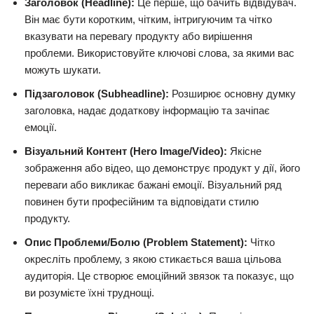
Заголовок (Headline):
Це перше, що бачить відвідувач.
Він має бути коротким, чітким, інтригуючим та чітко
вказувати на перевагу продукту або вирішення
проблеми. Використовуйте ключові слова, за якими вас
можуть шукати.
Підзаголовок (Subheadline):
Розширює основну думку
заголовка, надає додаткову інформацію та зачіпає
емоції.
Візуальний Контент (Hero Image/Video):
Якісне
зображення або відео, що демонструє продукт у дії, його
переваги або викликає бажані емоції. Візуальний ряд
повинен бути професійним та відповідати стилю
продукту.
Опис Проблеми/Болю (Problem Statement):
Чітко
окресліть проблему, з якою стикається ваша цільова
аудиторія. Це створює емоційний звязок та показує, що
ви розумієте їхні труднощі.