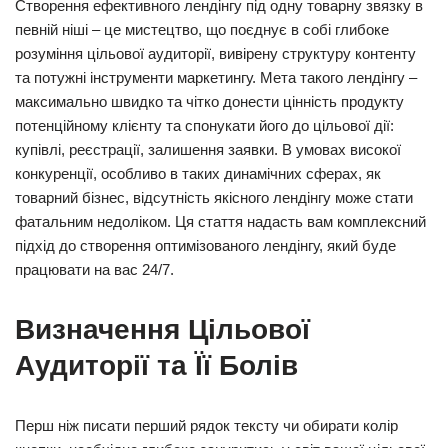
Створення ефективного лендінгу під одну товарну звязку в
певній ніші – це мистецтво, що поєднує в собі глибоке
розуміння цільової аудиторії, вивірену структуру контенту
та потужні інструменти маркетингу. Мета такого лендінгу –
максимально швидко та чітко донести цінність продукту
потенційному клієнту та спонукати його до цільової дії:
купівлі, реєстрації, залишення заявки. В умовах високої
конкуренції, особливо в таких динамічних сферах, як
товарний бізнес, відсутність якісного лендінгу може стати
фатальним недоліком. Ця стаття надасть вам комплексний
підхід до створення оптимізованого лендінгу, який буде
працювати на вас 24/7.
Визначення Цільової
Аудиторії та Її Болів
Перш ніж писати перший рядок тексту чи обирати колір