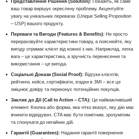
Представлення Рішення (Solution):
Покажіть, як саме
ваш товар вирішує окреслену проблему. Акцентуйте
увагу на унікальних перевагах (Unique Selling Proposition
– USP) вашого продукту.
Переваги та Вигоди (Features & Benefits):
Не просто
перераховуйте характеристики товару, а пояснюйте, яку
вигоду отримає клієнт від кожної з них. Наприклад, легка
вага – це характеристика, а зручність перенесення та
використання – це вигода.
Соціальні Докази (Social Proof):
Відгуки клієнтів,
рейтинги, кейси, сертифікати, згадки в ЗМІ – все це
зміцнює довіру та переконує потенційних покупців.
Заклик до Дії (Call to Action – CTA):
Це найважливіший
елемент. Кнопка або форма, яка чітко вказує, яку дію має
вчинити відвідувач. CTA має бути помітним, зрозумілим
та спонукати до негайних дій.
Гарантії (Guarantees):
Надання гарантії повернення