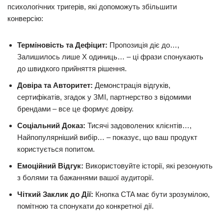
психологічних тригерів, які допоможуть збільшити
конверсію:
Терміновість та Дефіцит:
Пропозиція діє до…,
Залишилось лише X одиниць… – ці фрази спонукають
до швидкого прийняття рішення.
Довіра та Авторитет:
Демонстрація відгуків,
сертифікатів, згадок у ЗМІ, партнерство з відомими
брендами – все це формує довіру.
Соціальний Доказ:
Тисячі задоволених клієнтів…,
Найпопулярніший вибір… – показує, що ваш продукт
користується попитом.
Емоційний Відгук:
Використовуйте історії, які резонують
з болями та бажаннями вашої аудиторії.
Чіткий Заклик до Дії:
Кнопка CTA має бути зрозумілою,
помітною та спонукати до конкретної дії.