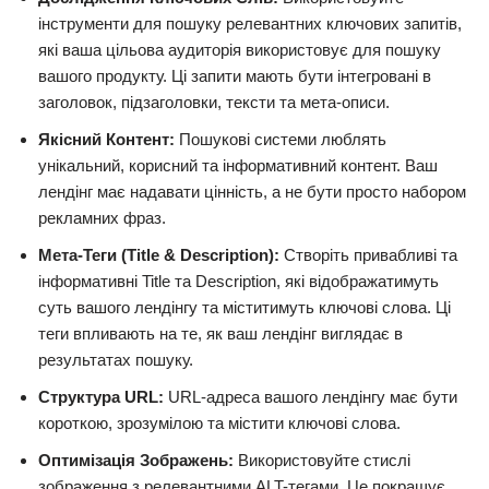
інструменти для пошуку релевантних ключових запитів,
які ваша цільова аудиторія використовує для пошуку
вашого продукту. Ці запити мають бути інтегровані в
заголовок, підзаголовки, тексти та мета-описи.
Якісний Контент:
Пошукові системи люблять
унікальний, корисний та інформативний контент. Ваш
лендінг має надавати цінність, а не бути просто набором
рекламних фраз.
Мета-Теги (Title & Description):
Створіть привабливі та
інформативні Title та Description, які відображатимуть
суть вашого лендінгу та міститимуть ключові слова. Ці
теги впливають на те, як ваш лендінг виглядає в
результатах пошуку.
Структура URL:
URL-адреса вашого лендінгу має бути
короткою, зрозумілою та містити ключові слова.
Оптимізація Зображень:
Використовуйте стислі
зображення з релевантними ALT-тегами. Це покращує