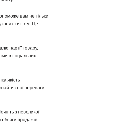
опоможе вам не тільки
укових систем. Це
влю партії товару,
ами в соціальних
яка якість
знайти свої переваги
очніть з невеликої
а обсяги продажів.