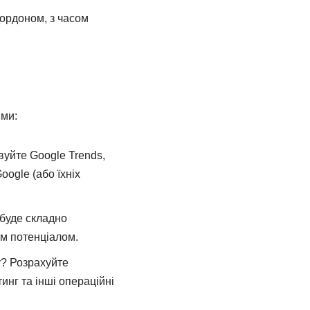
кордоном, з часом
ями:
вуйте Google Trends,
oogle (або їхніх
 буде складно
им потенціалом.
у? Розрахуйте
инг та інші операційні