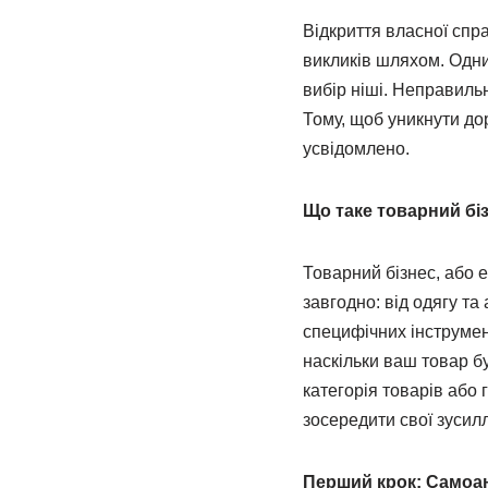
Відкриття власної спр
викликів шляхом. Одни
вибір ніші. Неправиль
Тому, щоб уникнути дор
усвідомлено.
Що таке товарний біз
Товарний бізнес, або 
завгодно: від одягу та
специфічних інструмент
наскільки ваш товар б
категорія товарів або
зосередити свої зусил
Перший крок: Самоан