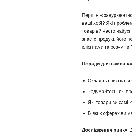
Перш ніж занурюватися
ваші хобі? Які пробле
товарів? Часто найуспі
знаєте продукт, його п
клієнтами та розуміти ї
Поради для самоанал
Складіть список свої
Задумайтесь, які п
Які товари ви самі 
В яких сферах ви м
Дослідження ринку: Де