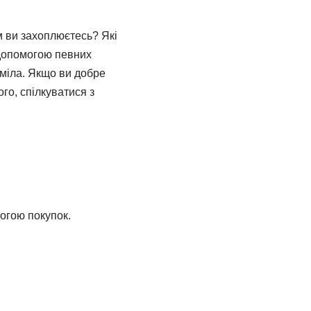
м ви захоплюєтесь? Які
 допомогою певних
уміла. Якщо ви добре
го, спілкуватися з
огою покупок.