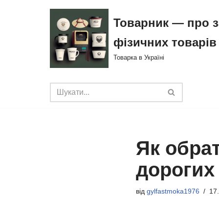
Товарник — про з
Перейти
фізичних товарів
до
вмісту
Товарка в Україні
Як обрат
дорогих 
від
gylfastmoka1976
17