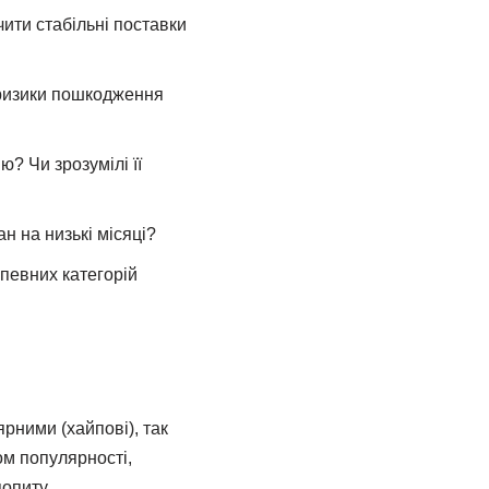
чити стабільні поставки
 ризики пошкодження
? Чи зрозумілі її
н на низькі місяці?
певних категорій
рними (хайпові), так
ом популярності,
опиту.