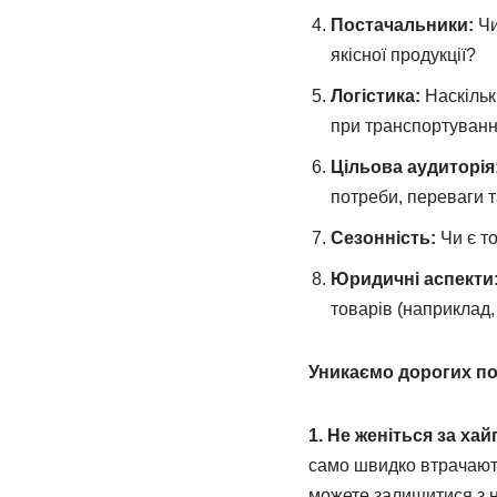
Постачальники:
Чи
якісної продукції?
Логістика:
Наскільк
при транспортуванн
Цільова аудиторія
потреби, переваги т
Сезонність:
Чи є то
Юридичні аспекти
товарів (наприклад,
Уникаємо дорогих по
1. Не женіться за ха
само швидко втрачають
можете залишитися з н