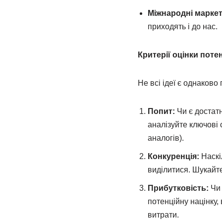
Міжнародні маркет
приходять і до нас.
Критерії оцінки потен
Не всі ідеї є однаков
Попит:
Чи є достатн
аналізуйте ключові 
аналогів).
Конкуренція:
Наскі
виділитися. Шукайте
Прибутковість:
Чи 
потенційну націнку,
витрати.