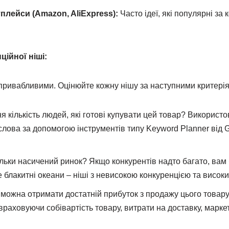
плейси (Amazon, AliExpress):
Часто ідеї, які популярні за 
ційної ніші:
о привабливими. Оцінюйте кожну нішу за наступними критері
я кількість людей, які готові купувати цей товар? Використо
слова за допомогою інструментів типу Keyword Planner від G
льки насичений ринок? Якщо конкурентів надто багато, вам
 блакитні океани – ніші з невисокою конкуренцією та висок
можна отримати достатній прибуток з продажу цього товар
 враховуючи собівартість товару, витрати на доставку, маркет