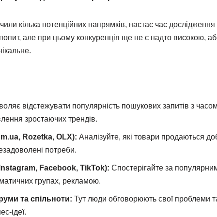
ачили кілька потенційних напрямків, настає час дослідженн
є попит, але при цьому конкуренція ще не є надто високою, а
ікальне.
оляє відстежувати популярність пошукових запитів з часом
влення зростаючих трендів.
.ua, Rozetka, OLX):
Аналізуйте, які товари продаються доб
езадоволені потреби.
Instagram, Facebook, TikTok):
Спостерігайте за популярни
матичних групах, рекламою.
руми та спільноти:
Тут люди обговорюють свої проблеми т
ес-ідеї.