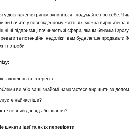
 у дослідження ринку, зупиніться і подумайте про себе. Чи
ми ви бачите у повсякденному житті, які можна вирішити за
шніші підприємці починають зі сфери, яка їм близька і зроз
ереваги та потенційні недоліки, вам буде легше продавати йо
хні потреби.
ізу:
х захоплень та інтересів.
роблеми ви або ваші знайомі намагаєтеся вирішити за допом
купуєте найчастіше?
аєте певний досвід або знання?
 шукати ідеї та як їх перевіряти