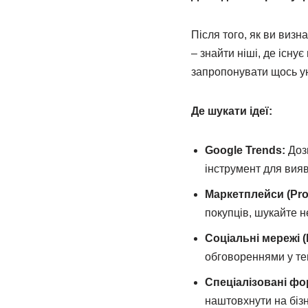
Після того, як ви визн
– знайти ніші, де існу
запропонувати щось ун
Де шукати ідеї:
Google Trends:
Дозв
інструмент для вия
Маркетплейси (Prom
покупців, шукайте н
Соціальні мережі (
обговореннями у те
Спеціалізовані фо
наштовхнути на бізн