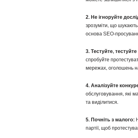
2. Не ігноруйте досл
зрозуміти, що шукають
основа SEO-просуван
3. Тестуйте, тестуйте
спробуйте протестуват
мережах, оголошень на
4. Аналізуйте конкуре
обслуговування, які м
та виділитися.
5. Почніть з малого:
Н
партії, щоб протестув