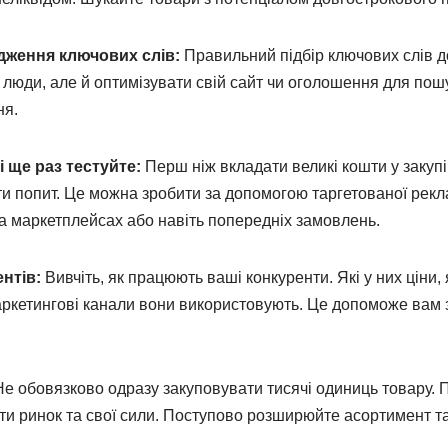
ідження ключових слів:
Правильний підбір ключових слів д
 люди, але й оптимізувати свій сайт чи оголошення для пош
ня.
 і ще раз тестуйте:
Перш ніж вкладати великі кошти у закупі
и попит. Це можна зробити за допомогою таргетованої рекл
 маркетплейсах або навіть попередніх замовлень.
нтів:
Вивчіть, як працюють ваші конкуренти. Які у них ціни, 
аркетингові канали вони використовують. Це допоможе вам 
е обовязково одразу закуповувати тисячі одиниць товару. П
ати ринок та свої сили. Поступово розширюйте асортимент т