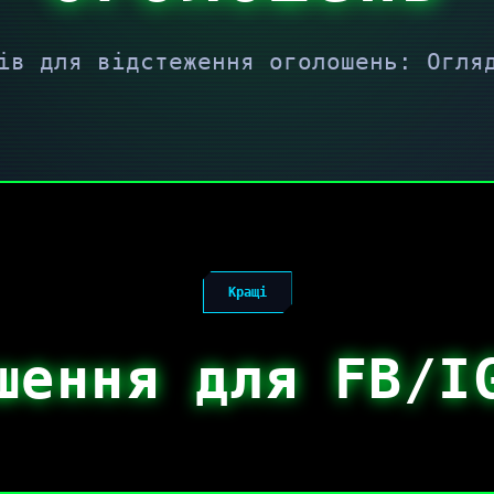
ів для відстеження оголошень: Огля
Кращі
шення для FB/I