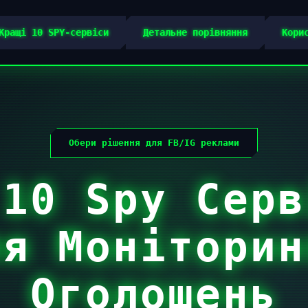
Кращі 10 SPY-сервіси
Детальне порівняння
Кори
Обери рішення для FB/IG реклами
 10 Spy Серв
ля Моніторин
Оголошень