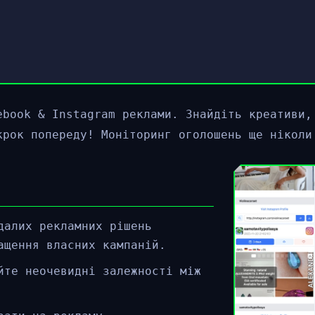
ebook & Instagram реклами. Знайдіть креативи,
крок попереду! Моніторинг оголошень ще ніколи
далих рекламних рішень
ащення власних кампаній.
йте неочевидні залежності між