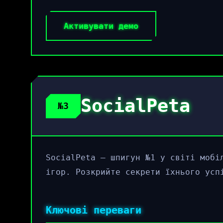
Активувати демо
SocialPeta
№3
SocialPeta – шпигун №1 у світі мобі
ігор. Розкрийте секрети їхнього усп
Ключові переваги