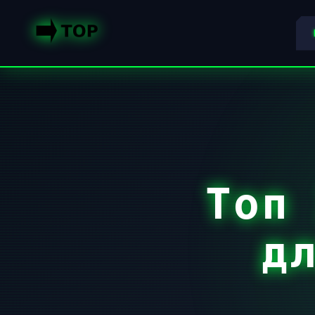
Топ
д