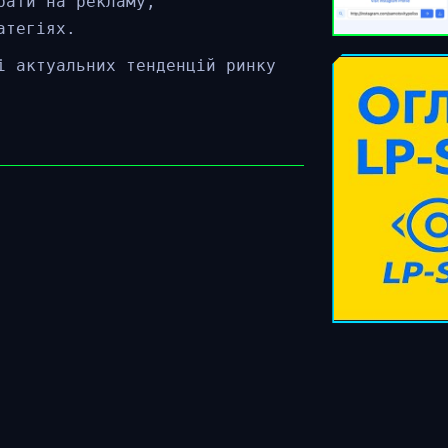
рати на рекламу,
атегіях.
і актуальних тенденцій ринку