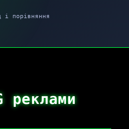
д і порівняння
G реклами