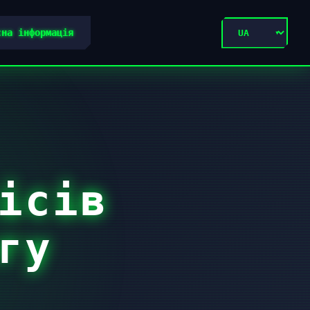
сна інформація
ісів
гу