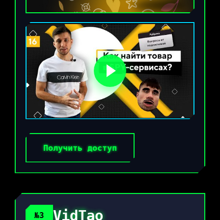
Получить доступ
VidTao
№3