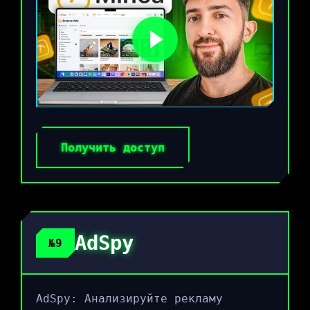
Получить доступ
AdSpy
№9
AdSpy: Анализируйте рекламу