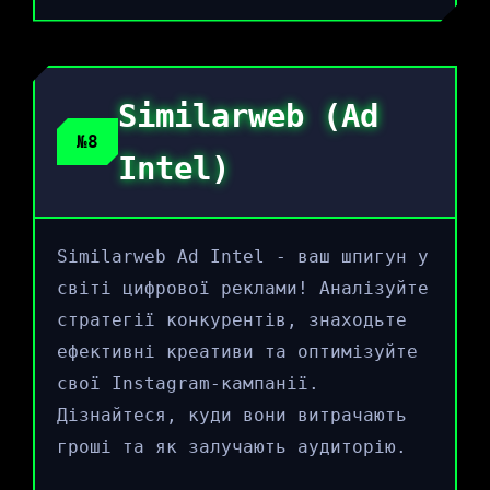
Similarweb (Ad
№8
Intel)
Similarweb Ad Intel - ваш шпигун у
світі цифрової реклами! Аналізуйте
стратегії конкурентів, знаходьте
ефективні креативи та оптимізуйте
свої Instagram-кампанії.
Дізнайтеся, куди вони витрачають
гроші та як залучають аудиторію.