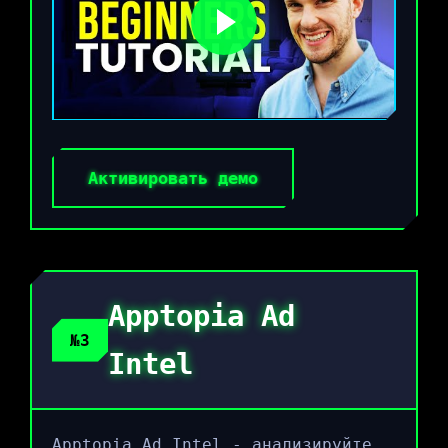
Активировать демо
Apptopia Ad
№3
Intel
Apptopia Ad Intel - анализируйте