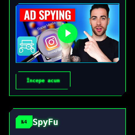
Începe acum
SpyFu
№4