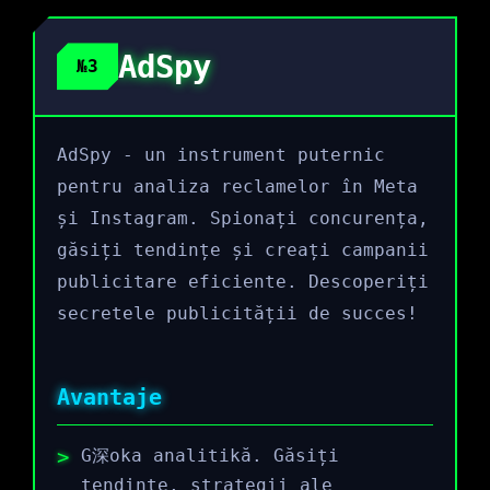
AdSpy
№3
AdSpy - un instrument puternic
pentru analiza reclamelor în Meta
și Instagram. Spionați concurența,
găsiți tendințe și creați campanii
publicitare eficiente. Descoperiți
secretele publicității de succes!
Avantaje
G深oka analitikă. Găsiți
tendințe, strategii ale