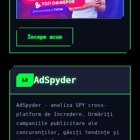
Începe acum
AdSpyder
№8
AdSpyder - analiza SPY cross-
platform de încredere. Urmăriți
campaniile publicitare ale
concurenților, găsiți tendințe și