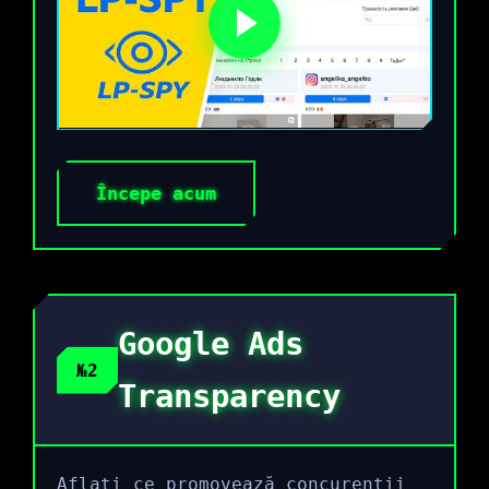
Începe acum
Google Ads
№2
Transparency
Aflați ce promovează concurenții