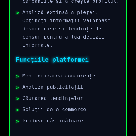
campaniile și a crește profitul.
Analiză extinsă a pieței.
Obțineți informații valoroase
despre nișe și tendințe de
consum pentru a lua decizii
informate.
Funcțiile platformei
Monitorizarea concurenței
Analiza publicității
Căutarea tendințelor
Soluții de e-commerce
Produse câștigătoare