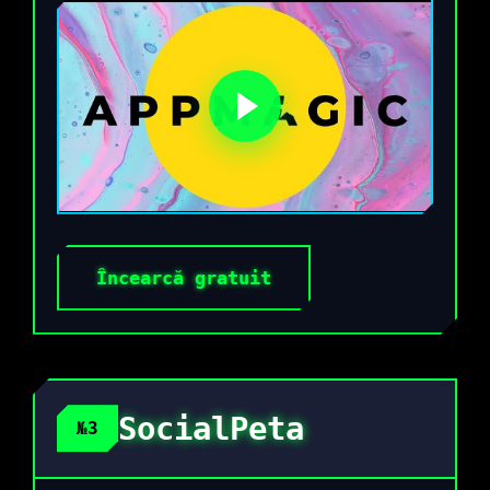
Încearcă gratuit
SocialPeta
№3