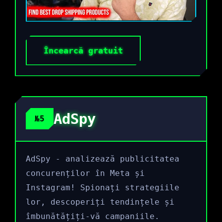
Încearcă gratuit
AdSpy
№5
AdSpy - analizează publicitatea
concurenților în Meta și
Instagram! Spionați strategiile
lor, descoperiți tendințele și
îmbunătățiți-vă campaniile.