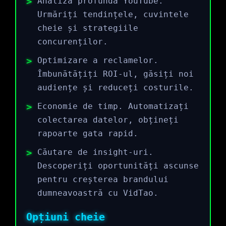
Analiză profundă YouTube.
Urmăriți tendințele, cuvintele
cheie și strategiile
concurenților.
Optimizare a reclamelor.
Îmbunătățiți ROI-ul, găsiți noi
audiențe și reduceți costurile.
Economie de timp. Automatizați
colectarea datelor, obțineți
rapoarte gata rapid.
Căutare de insight-uri.
Descoperiți oportunități ascunse
pentru creșterea brandului
dumneavoastră cu VidTao.
Opțiuni cheie