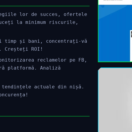
egiile lor de succes, ofertele
uceți la minimum riscurile,
i timp și bani, concentrați-vă
. Creșteți ROI!
onitorizarea reclamelor pe FB,
ră platformă. Analiză
 tendințele actuale din nișă.
oncurența!