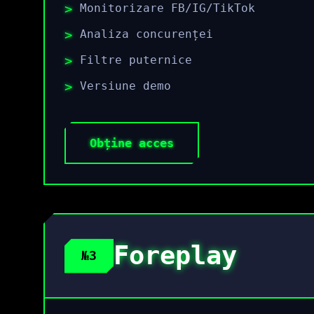
Monitorizare FB/IG/TikTok
Analiza concurenței
Filtre puternice
Versiune demo
Obține acces
Foreplay
№3