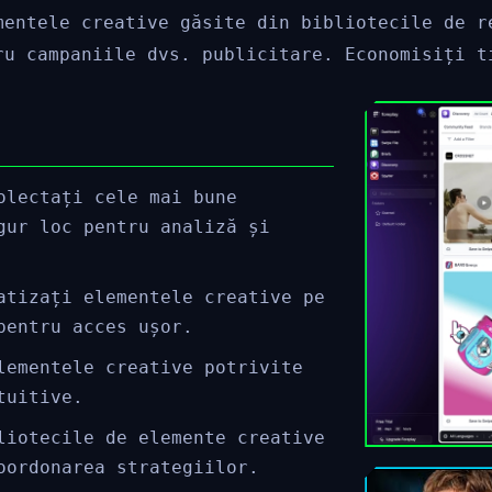
mentele creative găsite din bibliotecile de r
ru campaniile dvs. publicitare. Economisiți t
olectați cele mai bune
gur loc pentru analiză și
atizați elementele creative pe
pentru acces ușor.
lementele creative potrivite
tuitive.
liotecile de elemente creative
oordonarea strategiilor.