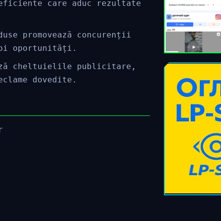
eficiente care aduc rezultate
duse promovează concurenții
oi oportunități.
ză cheltuielile publicitare,
eclame dovedite.
r