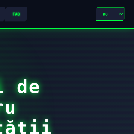
FAQ
i de
ru
tății