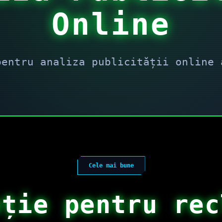
Online
pentru analiza publicității online 
Cele mai bune
uție pentru rec