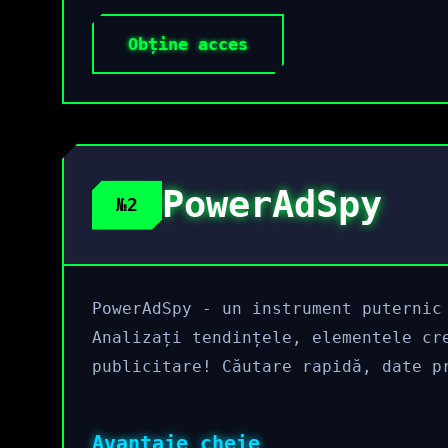
Obține acces
PowerAdSpy
№2
PowerAdSpy - un instrument puternic
Analizați tendințele, elementele cr
publicitare! Căutare rapidă, date p
Avantaje cheie