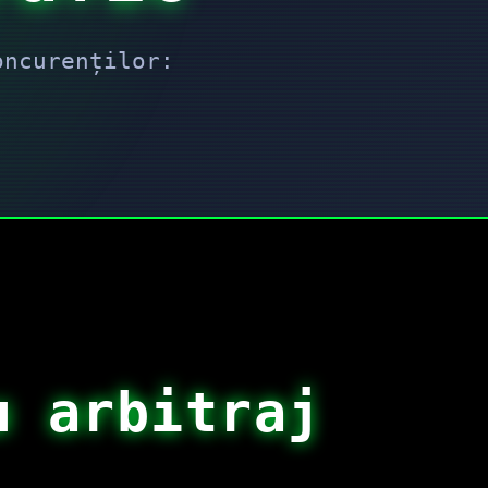
oncurenților:
u arbitraj