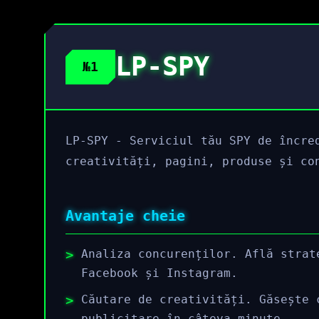
LP-SPY
№1
LP-SPY - Serviciul tău SPY de încre
creativități, pagini, produse și co
Avantaje cheie
Analiza concurenților. Află strat
Facebook și Instagram.
Căutare de creativități. Găsește 
publicitare în câteva minute.