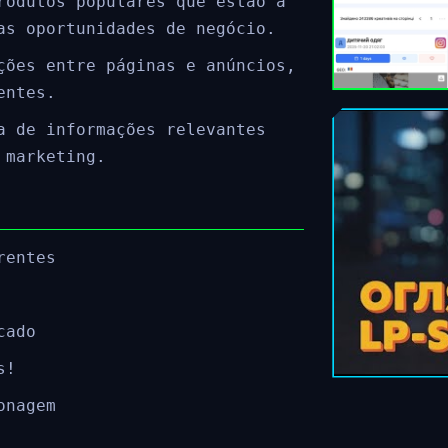
rodutos populares que estão a
as oportunidades de negócio.
ções entre páginas e anúncios,
entes.
a de informações relevantes
 marketing.
rentes
cado
s!
onagem