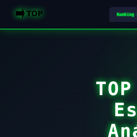
Ranking 
TOP
E
An