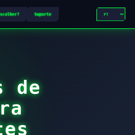
scolher?
Suporte
s de
ra
tes