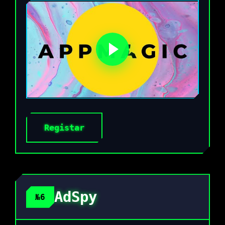
Registar
AdSpy
№6