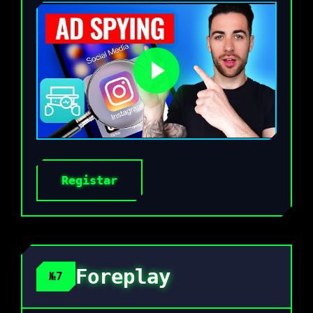
Registar
Foreplay
№7