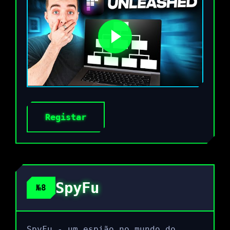
Registar
SpyFu
№8
SpyFu - um espião no mundo do