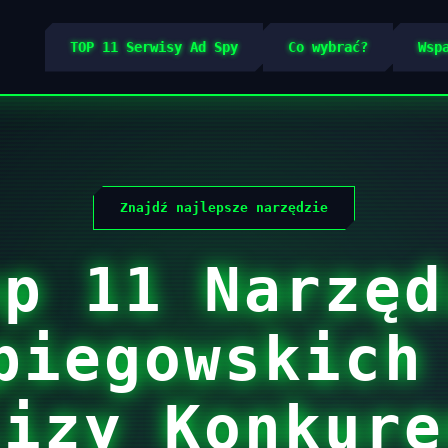
TOP 11 Serwisy Ad Spy
Co wybrać?
Wsp
Znajdź najlepsze narzędzie
op 11 Narzęd
piegowskich
lizy Konkure