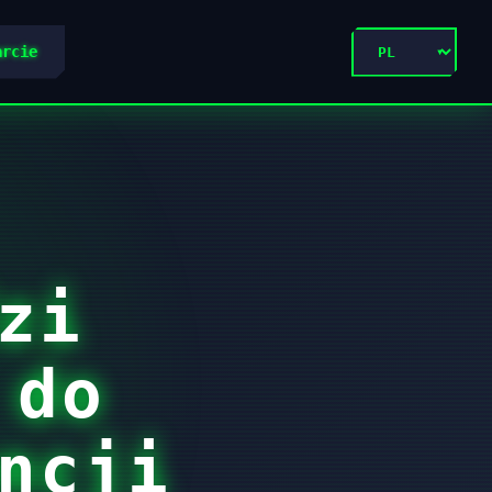
arcie
zi
 do
ncji