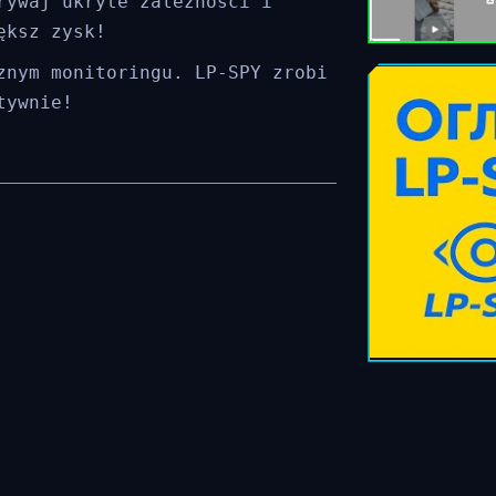
rywaj ukryte zależności i
ększ zysk!
znym monitoringu. LP-SPY zrobi
tywnie!