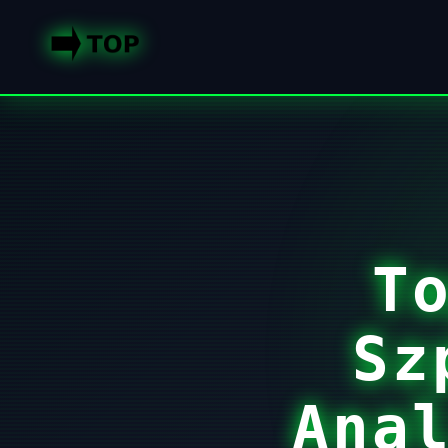
T
Sz
Ana