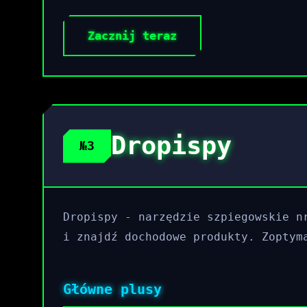
Zacznij teraz
Dropispy
№3
Dropispy - narzędzie szpiegowskie n
i znajdź dochodowe produkty. Zoptym
Główne plusy