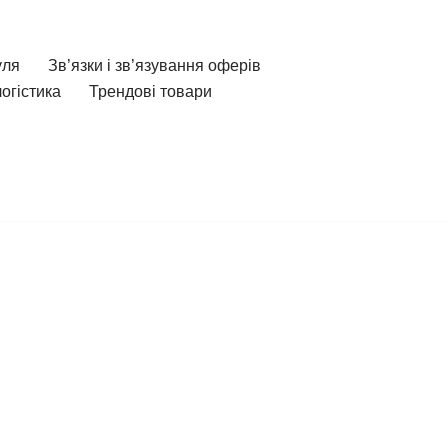
уля
Зв’язки і зв’язування оферів
огістика
Трендові товари