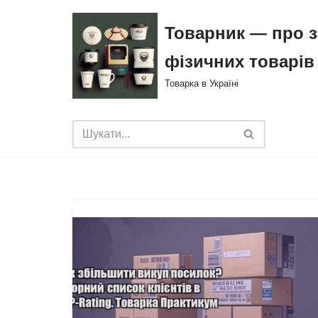
Товарник — про з
Перейти
фізичних товарів
до
вмісту
Товарка в Україні