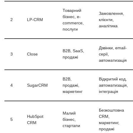
Товарний
Замовлення,
бізнес, e-
2
LP-CRM
клієнти,
commerce,
аналітика
послуги
Дзвінки, email-
B2B, SaaS,
3
Close
серії,
продажі
автоматизація
B2B,
Відкритий код,
4
SugarCRM
продажі,
автоматизація,
маркетинг
інтеграція
Безкоштовна
Малий
HubSpot
CRM,
5
бізнес,
CRM
маркетинг,
стартапи
продажі