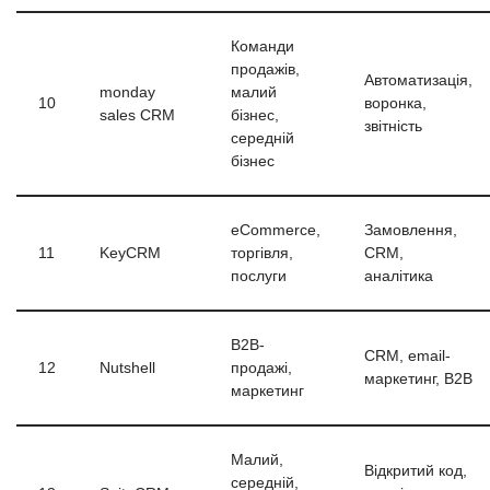
Команди
продажів,
Автоматизація,
monday
малий
10
воронка,
sales CRM
бізнес,
звітність
середній
бізнес
eCommerce,
Замовлення,
11
KeyCRM
торгівля,
CRM,
послуги
аналітика
B2B-
CRM, email-
12
Nutshell
продажі,
маркетинг, B2B
маркетинг
Малий,
Відкритий код,
середній,