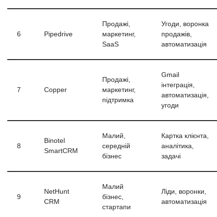
Продажі,
Угоди, воронка
6
Pipedrive
маркетинг,
продажів,
SaaS
автоматизація
Gmail
Продажі,
інтеграція,
7
Copper
маркетинг,
автоматизація,
підтримка
угоди
Малий,
Картка клієнта,
Binotel
8
середній
аналітика,
SmartCRM
бізнес
задачі
Малий
NetHunt
Ліди, воронки,
9
бізнес,
CRM
автоматизація
стартапи