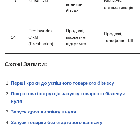
13
SuiteCRM
гнучкість,
великий
автоматизація
бізнес
Freshworks
Продажі,
Продажі,
14
CRM
маркетинг,
телефонія, ШІ
(Freshsales)
підтримка
Схожі Записи:
Перші кроки до успішного товарного бізнесу
Покрокова інструкція запуску товарного бізнесу з
нуля
Запуск дропшиппінгу з нуля
Запуск товарки без стартового капіталу