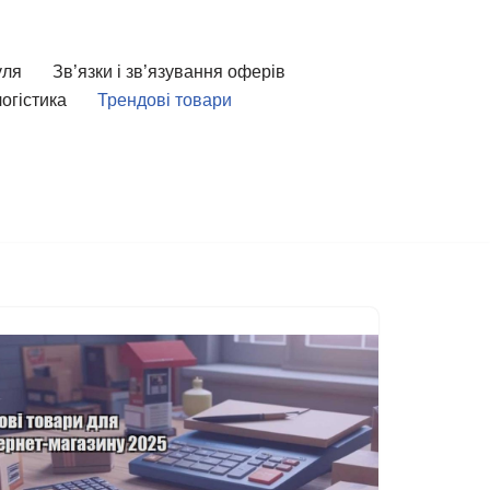
уля
Зв’язки і зв’язування оферів
огістика
Трендові товари