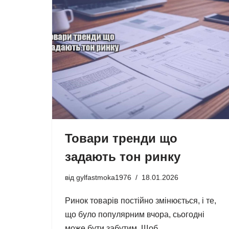
Товари тренди що
задають тон ринку
від
gylfastmoka1976
18.01.2026
Ринок товарів постійно змінюється, і те,
що було популярним вчора, сьогодні
може бути забутим. Щоб…