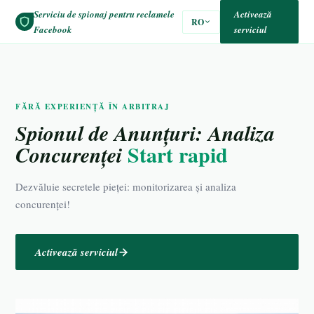
Serviciu de spionaj pentru reclamele
Activează
RO
Facebook
serviciul
FĂRĂ EXPERIENȚĂ ÎN ARBITRAJ
Spionul de Anunțuri: Analiza
Start rapid
Concurenței
Dezvăluie secretele pieței: monitorizarea și analiza
concurenței!
Activează serviciul