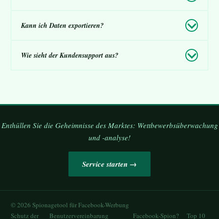
Kann ich Daten exportieren?
Wie sieht der Kundensupport aus?
Enthüllen Sie die Geheimnisse des Marktes: Wettbewerbsüberwachung
und -analyse!
Service starten →
©
2026
Spionagetool für Facebook-Werbung
Schutz der
Benutzervereinbarung
Facebook-Spion?
Top 10